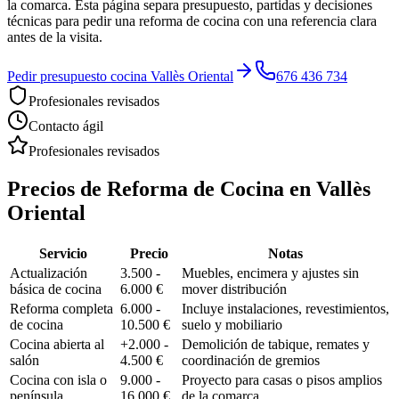
la comarca. Esta página separa presupuesto, partidas y decisiones
técnicas para pedir una reforma de cocina con una referencia clara
antes de la visita.
Pedir presupuesto cocina Vallès Oriental
676 436 734
Profesionales revisados
Contacto ágil
Profesionales revisados
Precios de
Reforma de Cocina
en
Vallès
Oriental
Servicio
Precio
Notas
Actualización
3.500 -
Muebles, encimera y ajustes sin
básica de cocina
6.000 €
mover distribución
Reforma completa
6.000 -
Incluye instalaciones, revestimientos,
de cocina
10.500 €
suelo y mobiliario
Cocina abierta al
+2.000 -
Demolición de tabique, remates y
salón
4.500 €
coordinación de gremios
Cocina con isla o
9.000 -
Proyecto para casas o pisos amplios
península
16.000 €
de la comarca