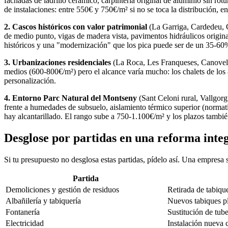
fachadas de ladrillo cerámico, carpintería original de aluminio sin ro
de instalaciones: entre 550€ y 750€/m² si no se toca la distribución, e
2. Cascos históricos con valor patrimonial
(La Garriga, Cardedeu, C
de medio punto, vigas de madera vista, pavimentos hidráulicos origina
históricos y una "modernización" que los pica puede ser de un 35-60% 
3. Urbanizaciones residenciales
(La Roca, Les Franqueses, Canovelles
medios (600-800€/m²) pero el alcance varía mucho: los chalets de los 8
personalización.
4. Entorno Parc Natural del Montseny
(Sant Celoni rural, Vallgorg
frente a humedades de subsuelo, aislamiento térmico superior (norma
hay alcantarillado. El rango sube a 750-1.100€/m² y los plazos tambié
Desglose por partidas en una reforma integ
Si tu presupuesto no desglosa estas partidas, pídelo así. Una empresa 
Partida
Demoliciones y gestión de residuos
Retirada de tabique
Albañilería y tabiquería
Nuevos tabiques pl
Fontanería
Sustitución de tube
Electricidad
Instalación nueva 