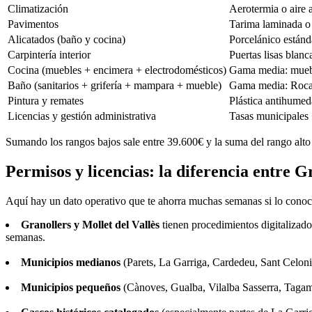
Climatización
Aerotermia o aire 
Pavimentos
Tarima laminada o
Alicatados (baño y cocina)
Porcelánico están
Carpintería interior
Puertas lisas blan
Cocina (muebles + encimera + electrodomésticos)
Gama media: mueble
Baño (sanitarios + grifería + mampara + mueble)
Gama media: Roca o
Pintura y remates
Plástica antihumed
Licencias y gestión administrativa
Tasas municipale
Sumando los rangos bajos sale entre 39.600€ y la suma del rango alto
Permisos y licencias: la diferencia entre 
Aquí hay un dato operativo que te ahorra muchas semanas si lo conoc
Granollers y Mollet del Vallès
tienen procedimientos digitalizado
semanas.
Municipios medianos
(Parets, La Garriga, Cardedeu, Sant Celoni
Municipios pequeños
(Cànoves, Gualba, Vilalba Sasserra, Tagama