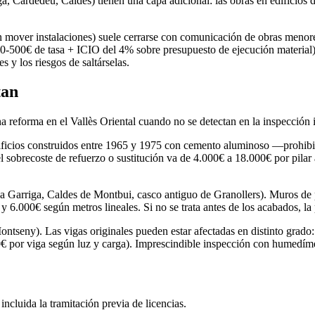
a, Cardedeu, Caldes) tienen una capa adicional: las obras en edificios 
in mover instalaciones) suele cerrarse con comunicación de obras menore
0-500€ de tasa + ICIO del 4% sobre presupuesto de ejecución material). 
s y los riesgos de saltárselas.
tan
 reforma en el Vallès Oriental cuando no se detectan en la inspección i
ificios construidos entre 1965 y 1975 con cemento aluminoso —prohibi
el sobrecoste de refuerzo o sustitución va de 4.000€ a 18.000€ por pilar
a Garriga, Caldes de Montbui, casco antiguo de Granollers). Muros de p
6.000€ según metros lineales. Si no se trata antes de los acabados, la 
ntseny). Las vigas originales pueden estar afectadas en distinto grado:
€ por viga según luz y carga). Imprescindible inspección con humedímetr
ncluida la tramitación previa de licencias.