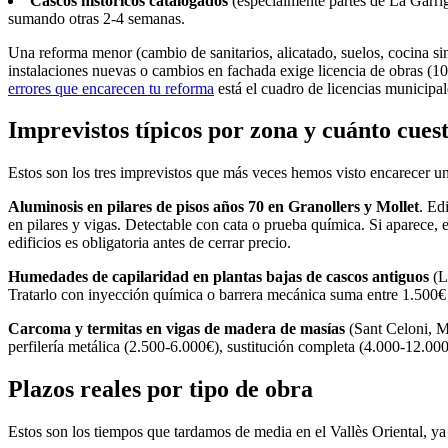
Cascos históricos catalogados
(especialmente partes de La Garrig
sumando otras 2-4 semanas.
Una reforma menor (cambio de sanitarios, alicatado, suelos, cocina s
instalaciones nuevas o cambios en fachada exige licencia de obras (10
errores que encarecen tu reforma
está el cuadro de licencias municipale
Imprevistos típicos por zona y cuánto cues
Estos son los tres imprevistos que más veces hemos visto encarecer una
Aluminosis en pilares de pisos años 70 en Granollers y Mollet
. Ed
en pilares y vigas. Detectable con cata o prueba química. Si aparece, 
edificios es obligatoria antes de cerrar precio.
Humedades de capilaridad en plantas bajas de cascos antiguos
(L
Tratarlo con inyección química o barrera mecánica suma entre 1.500€ y 
Carcoma y termitas en vigas de madera de masías
(Sant Celoni, Mo
perfilería metálica (2.500-6.000€), sustitución completa (4.000-12.000
Plazos reales por tipo de obra
Estos son los tiempos que tardamos de media en el Vallès Oriental, ya i