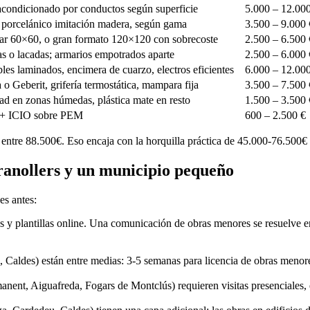
acondicionado por conductos según superficie
5.000 – 12.00
 porcelánico imitación madera, según gama
3.500 – 9.000 
dar 60×60, o gran formato 120×120 con sobrecoste
2.500 – 6.500 
cas o lacadas; armarios empotrados aparte
2.500 – 6.000 
s laminados, encimera de cuarzo, electros eficientes
6.000 – 12.00
 Geberit, grifería termostática, mampara fija
3.500 – 7.500 
ad en zonas húmedas, plástica mate en resto
1.500 – 3.500 
s + ICIO sobre PEM
600 – 2.500 €
 entre 88.500€. Eso encaja con la horquilla práctica de 45.000-76.500€
Granollers y un municipio pequeño
es antes:
s y plantillas online. Una comunicación de obras menores se resuelve e
, Caldes) están entre medias: 3-5 semanas para licencia de obras menor
nent, Aiguafreda, Fogars de Montclús) requieren visitas presenciales, 