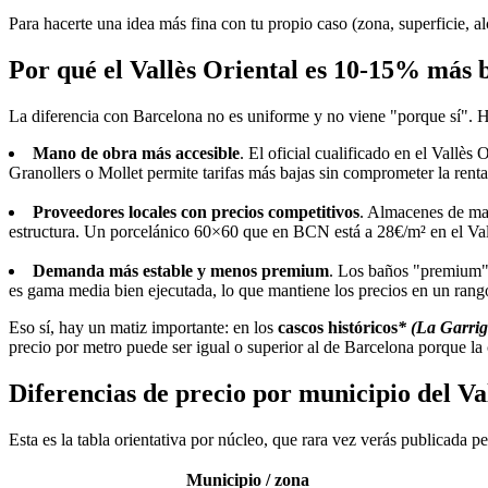
Para hacerte una idea más fina con tu propio caso (zona, superficie, a
Por qué el Vallès Oriental es 10-15% más 
La diferencia con Barcelona no es uniforme y no viene "porque sí". Ha
Mano de obra más accesible
. El oficial cualificado en el Vall
Granollers o Mollet permite tarifas más bajas sin comprometer la renta
Proveedores locales con precios competitivos
. Almacenes de mat
estructura. Un porcelánico 60×60 que en BCN está a 28€/m² en el Val
Demanda más estable y menos premium
. Los baños "premium" 
es gama media bien ejecutada, lo que mantiene los precios en un rang
Eso sí, hay un matiz importante: en los
cascos históricos
* (La Garrig
precio por metro puede ser igual o superior al de Barcelona porque la
Diferencias de precio por municipio del Va
Esta es la tabla orientativa por núcleo, que rara vez verás publicada 
Municipio / zona