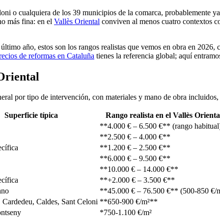
eloni o cualquiera de los 39 municipios de la comarca, probablemente y
o más fina: en el
Vallès Oriental
conviven al menos cuatro contextos con
último año, estos son los rangos realistas que vemos en obra en 2026, c
recios de reformas en Cataluña
tienes la referencia global; aquí entramo
Oriental
eneral por tipo de intervención, con materiales y mano de obra incluidos
Superficie típica
Rango realista en el Vallès Orienta
**4.000 € – 6.500 €** (rango habitual
**2.500 € – 4.000 €**
ecífica
**1.200 € – 2.500 €**
**6.000 € – 9.500 €**
**10.000 € – 14.000 €**
ecífica
**+2.000 € – 3.500 €**
ano
**45.000 € – 76.500 €** (500-850 €/
, Cardedeu, Caldes, Sant Celoni
**650-900 €/m²**
ntseny
*750-1.100 €/m²