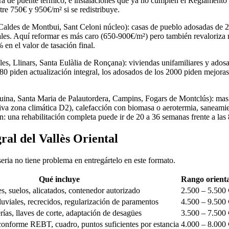
tura de puente térmico, e instalaciones que ya no cumplen el Reglamento 
ntre 750€ y 950€/m² si se redistribuye.
aldes de Montbui, Sant Celoni núcleo): casas de pueblo adosadas de 2-3
les. Aquí reformar es más caro (650-900€/m²) pero también revaloriza má
en el valor de tasación final.
, Llinars, Santa Eulàlia de Ronçana): viviendas unifamiliares y adosad
0 piden actualización integral, los adosados de los 2000 piden mejoras e
uina, Santa Maria de Palautordera, Campins, Fogars de Montclús): masía
tiva zona climática D2), calefacción con biomasa o aerotermia, sanea
n: una rehabilitación completa puede ir de 20 a 36 semanas frente a las
ral del Vallès Oriental
seria no tiene problema en entregártelo en este formato.
Qué incluye
Rango orienta
s, suelos, alicatados, contenedor autorizado
2.500 – 5.500 
uviales, recrecidos, regularización de paramentos
4.500 – 9.500 
rías, llaves de corte, adaptación de desagües
3.500 – 7.500 
conforme REBT, cuadro, puntos suficientes por estancia
4.000 – 8.000 