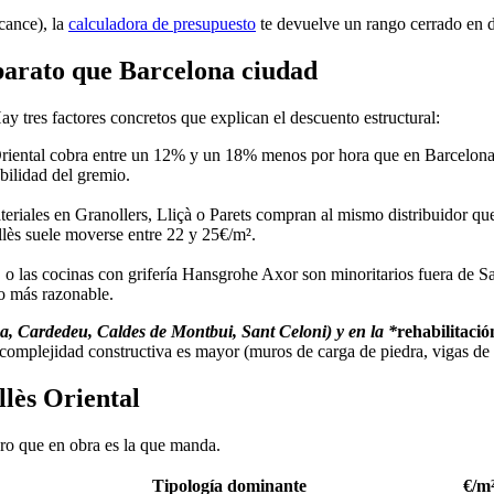
lcance), la
calculadora de presupuesto
te devuelve un rango cerrado en 
barato que Barcelona ciudad
y tres factores concretos que explican el descuento estructural:
ès Oriental cobra entre un 12% y un 18% menos por hora que en Barcelona
bilidad del gremio.
eriales en Granollers, Lliçà o Parets compran al mismo distribuidor qu
lès suele moverse entre 22 y 25€/m².
o las cocinas con grifería Hansgrohe Axor son minoritarios fuera de 
o más razonable.
a, Cardedeu, Caldes de Montbui, Sant Celoni) y en la *
rehabilitació
 complejidad constructiva es mayor (muros de carga de piedra, vigas de
llès Oriental
pero que en obra es la que manda.
Tipología dominante
€/m²