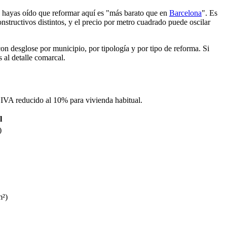
a hayas oído que reformar aquí es "más barato que en
Barcelona
". Es
structivos distintos, y el precio por metro cuadrado puede oscilar
on desglose por municipio, por tipología y por tipo de reforma. Si
s al detalle comarcal.
, IVA reducido al 10% para vivienda habitual.
l
)
m²)