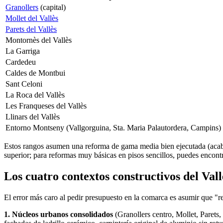
Granollers
(capital)
Mollet del Vallès
Parets del Vallès
Montornès del Vallès
La Garriga
Cardedeu
Caldes de Montbui
Sant Celoni
La Roca del Vallès
Les Franqueses del Vallès
Llinars del Vallès
Entorno Montseny (Vallgorguina, Sta. Maria Palautordera, Campins)
Estos rangos asumen una reforma de gama media bien ejecutada (acab
superior; para reformas muy básicas en pisos sencillos, puedes encontrar
Los cuatro contextos constructivos del Vall
El error más caro al pedir presupuesto en la comarca es asumir que "ref
1. Núcleos urbanos consolidados
(Granollers centro, Mollet, Parets,