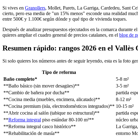
Si vives en
Granollers
, Mollet, Parets, La Garriga, Cardedeu, Sant C
cierto, pero esa media de "un 15% menos" esconde una realidad much
entre 500€ y 1.100€ según dónde y qué tipo de vivienda toques.
Después de analizar presupuestos ejecutados en la comarca durante el 
quieres ampliar el cuadro general de precios catalanes, en el
blog de p
Resumen rápido: rangos 2026 en el Vallès 
Si solo quieres los números antes de seguir leyendo, esta es la foto g
Tipo de reforma
Baño completo
*
5-8 m²
**Baño básico (sin mover desagües)**
3-5 m²
**Cambio de bañera por ducha**
partida esp
**Cocina media (muebles, encimera, alicatado)**
8-12 m²
**Cocina premium (isla, electrodomésticos integrados)**
10-15 m²
**Abrir cocina al salón (tabique no estructural)**
partida esp
**
Reforma integral
piso estándar 80-100 m²**
núcleo urb
**Reforma integral casco histórico**
La Garriga
**Rehabilitación de masía**
entorno Mo