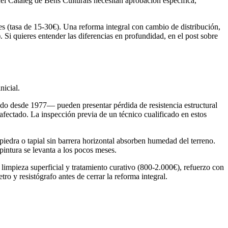
del Catàleg de Béns Culturals necesitan aprobación específica,
s (tasa de 15-30€). Una reforma integral con cambio de distribución,
Si quieres entender las diferencias en profundidad, en el post sobre
nicial.
do desde 1977— pueden presentar pérdida de resistencia estructural
 afectado. La inspección previa de un técnico cualificado en estos
iedra o tapial sin barrera horizontal absorben humedad del terreno.
pintura se levanta a los pocos meses.
 limpieza superficial y tratamiento curativo (800-2.000€), refuerzo con
o y resistógrafo antes de cerrar la reforma integral.