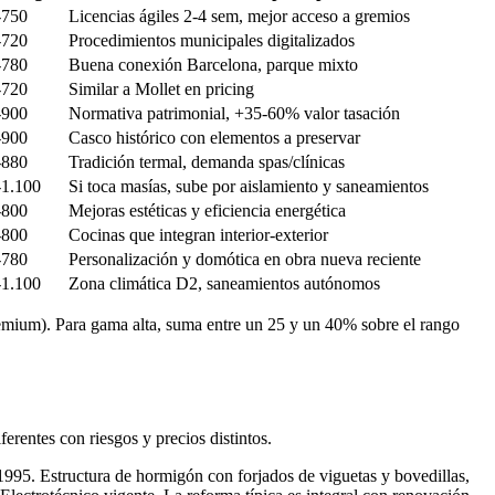
-750
Licencias ágiles 2-4 sem, mejor acceso a gremios
-720
Procedimientos municipales digitalizados
-780
Buena conexión Barcelona, parque mixto
-720
Similar a Mollet en pricing
-900
Normativa patrimonial, +35-60% valor tasación
-900
Casco histórico con elementos a preservar
-880
Tradición termal, demanda spas/clínicas
-1.100
Si toca masías, sube por aislamiento y saneamientos
-800
Mejoras estéticas y eficiencia energética
-800
Cocinas que integran interior-exterior
-780
Personalización y domótica en obra nueva reciente
-1.100
Zona climática D2, saneamientos autónomos
emium). Para gama alta, suma entre un 25 y un 40% sobre el rango
erentes con riesgos y precios distintos.
 1995. Estructura de hormigón con forjados de viguetas y bovedillas,