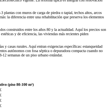
Electrotécnico vigente. La reforma típica es integral con renovación
 plantas con muros de carga de piedra o tapial, techos altos, arcos
s: la diferencia entre una rehabilitación que preserva los elementos
os construidos entre los años 80 y la actualidad. Aquí los precios son
stéticas y de eficiencia, las viviendas más recientes piden
s y casas rurales. Aquí entran exigencias específicas: estanqueidad
mientos autónomos con fosa séptica o depuradora compacta cuando no
 8-12 semanas de un piso urbano estándar.
tivo (piso 80-100 m²)
€
€
€
€