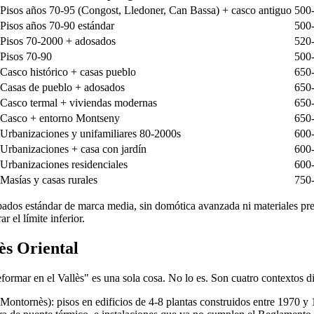
Pisos años 70-95 (Congost, Lledoner, Can Bassa) + casco antiguo
500
Pisos años 70-90 estándar
500
Pisos 70-2000 + adosados
520
Pisos 70-90
500
Casco histórico + casas pueblo
650
Casas de pueblo + adosados
650
Casco termal + viviendas modernas
650
Casco + entorno Montseny
650
Urbanizaciones y unifamiliares 80-2000s
600
Urbanizaciones + casa con jardín
600
Urbanizaciones residenciales
600
Masías y casas rurales
750
ados estándar de marca media, sin domótica avanzada ni materiales pr
 el límite inferior.
ès Oriental
ormar en el Vallès" es una sola cosa. No lo es. Son cuatro contextos dif
 Montornès): pisos en edificios de 4-8 plantas construidos entre 1970 y