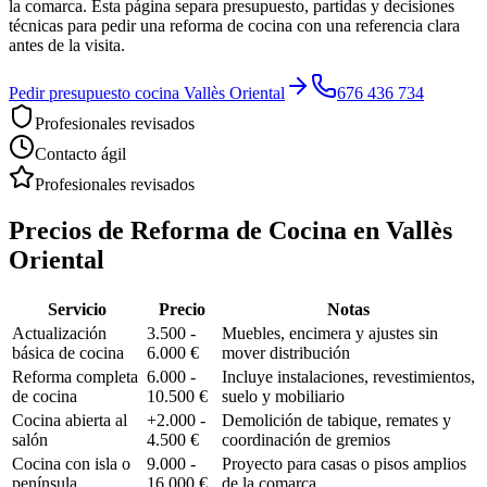
la comarca. Esta página separa presupuesto, partidas y decisiones
técnicas para pedir una reforma de cocina con una referencia clara
antes de la visita.
Pedir presupuesto cocina Vallès Oriental
676 436 734
Profesionales revisados
Contacto ágil
Profesionales revisados
Precios de
Reforma de Cocina
en
Vallès
Oriental
Servicio
Precio
Notas
Actualización
3.500 -
Muebles, encimera y ajustes sin
básica de cocina
6.000 €
mover distribución
Reforma completa
6.000 -
Incluye instalaciones, revestimientos,
de cocina
10.500 €
suelo y mobiliario
Cocina abierta al
+2.000 -
Demolición de tabique, remates y
salón
4.500 €
coordinación de gremios
Cocina con isla o
9.000 -
Proyecto para casas o pisos amplios
península
16.000 €
de la comarca