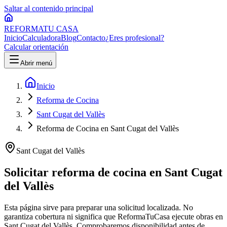
Saltar al contenido principal
REFORMA
TU CASA
Inicio
Calculadora
Blog
Contacto
¿Eres profesional?
Calcular orientación
Abrir menú
Inicio
Reforma de Cocina
Sant Cugat del Vallès
Reforma de Cocina en Sant Cugat del Vallès
Sant Cugat del Vallès
Solicitar reforma de cocina en Sant Cugat
del Vallès
Esta página sirve para preparar una solicitud localizada. No
garantiza cobertura ni significa que ReformaTuCasa ejecute obras en
Sant Cugat del Vallès. Comprobaremos disponibilidad antes de