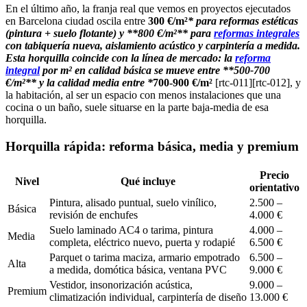
En el último año, la franja real que vemos en proyectos ejecutados
en Barcelona ciudad oscila entre
300 €/m²
* para reformas estéticas
(pintura + suelo flotante) y **800 €/m²** para
reformas integrales
con tabiquería nueva, aislamiento acústico y carpintería a medida.
Esta horquilla coincide con la línea de mercado: la
reforma
integral
por m² en calidad básica se mueve entre **500-700
€/m²** y la calidad media entre *
700-900 €/m²
[rtc-011][rtc-012], y
la habitación, al ser un espacio con menos instalaciones que una
cocina o un baño, suele situarse en la parte baja-media de esa
horquilla.
Horquilla rápida: reforma básica, media y premium
Precio
Nivel
Qué incluye
orientativo
Pintura, alisado puntual, suelo vinílico,
2.500 –
Básica
revisión de enchufes
4.000 €
Suelo laminado AC4 o tarima, pintura
4.000 –
Media
completa, eléctrico nuevo, puerta y rodapié
6.500 €
Parquet o tarima maciza, armario empotrado
6.500 –
Alta
a medida, domótica básica, ventana PVC
9.000 €
Vestidor, insonorización acústica,
9.000 –
Premium
climatización individual, carpintería de diseño
13.000 €