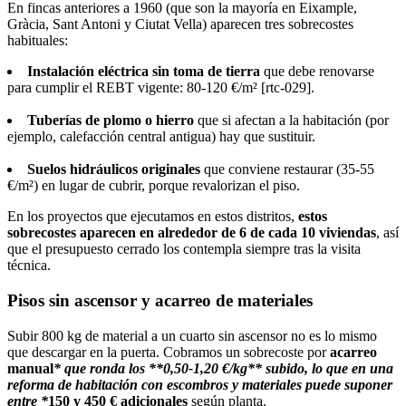
En fincas anteriores a 1960 (que son la mayoría en Eixample,
Gràcia, Sant Antoni y Ciutat Vella) aparecen tres sobrecostes
habituales:
Instalación eléctrica sin toma de tierra
que debe renovarse
para cumplir el REBT vigente: 80-120 €/m² [rtc-029].
Tuberías de plomo o hierro
que si afectan a la habitación (por
ejemplo, calefacción central antigua) hay que sustituir.
Suelos hidráulicos originales
que conviene restaurar (35-55
€/m²) en lugar de cubrir, porque revalorizan el piso.
En los proyectos que ejecutamos en estos distritos,
estos
sobrecostes aparecen en alrededor de 6 de cada 10 viviendas
, así
que el presupuesto cerrado los contempla siempre tras la visita
técnica.
Pisos sin ascensor y acarreo de materiales
Subir 800 kg de material a un cuarto sin ascensor no es lo mismo
que descargar en la puerta. Cobramos un sobrecoste por
acarreo
manual
* que ronda los **0,50-1,20 €/kg** subido, lo que en una
reforma de habitación con escombros y materiales puede suponer
entre *
150 y 450 € adicionales
según planta.