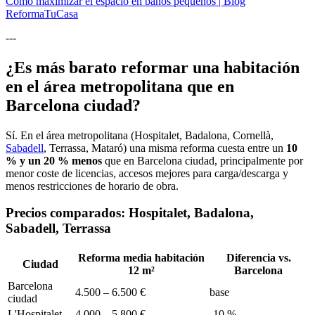
Cómo maximizar el espacio en baños pequeños | Blog
ReformaTuCasa
---
¿Es más barato reformar una habitación
en el área metropolitana que en
Barcelona ciudad?
Sí. En el área metropolitana (Hospitalet, Badalona, Cornellà,
Sabadell
, Terrassa, Mataró) una misma reforma cuesta entre un
10
% y un 20 % menos
que en Barcelona ciudad, principalmente por
menor coste de licencias, accesos mejores para carga/descarga y
menos restricciones de horario de obra.
Precios comparados: Hospitalet, Badalona,
Sabadell, Terrassa
Reforma media habitación
Diferencia vs.
Ciudad
12 m²
Barcelona
Barcelona
4.500 – 6.500 €
base
ciudad
L'Hospitalet
4.000 – 5.800 €
-10 %