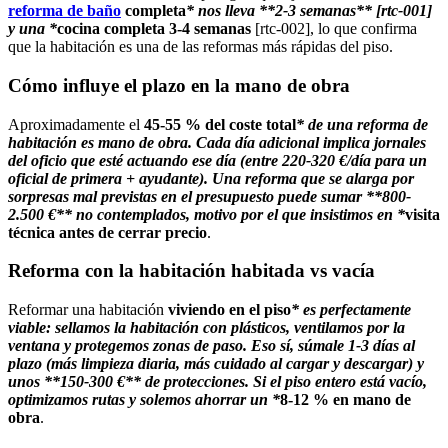
reforma de baño
completa
* nos lleva **2-3 semanas** [rtc-001]
y una *
cocina completa 3-4 semanas
[rtc-002], lo que confirma
que la habitación es una de las reformas más rápidas del piso.
Cómo influye el plazo en la mano de obra
Aproximadamente el
45-55 % del coste total
* de una reforma de
habitación es mano de obra. Cada día adicional implica jornales
del oficio que esté actuando ese día (entre 220-320 €/día para un
oficial de primera + ayudante). Una reforma que se alarga por
sorpresas mal previstas en el presupuesto puede sumar **800-
2.500 €** no contemplados, motivo por el que insistimos en *
visita
técnica antes de cerrar precio
.
Reforma con la habitación habitada vs vacía
Reformar una habitación
viviendo en el piso
* es perfectamente
viable: sellamos la habitación con plásticos, ventilamos por la
ventana y protegemos zonas de paso. Eso sí, súmale 1-3 días al
plazo (más limpieza diaria, más cuidado al cargar y descargar) y
unos **150-300 €** de protecciones. Si el piso entero está vacío,
optimizamos rutas y solemos ahorrar un *
8-12 % en mano de
obra
.