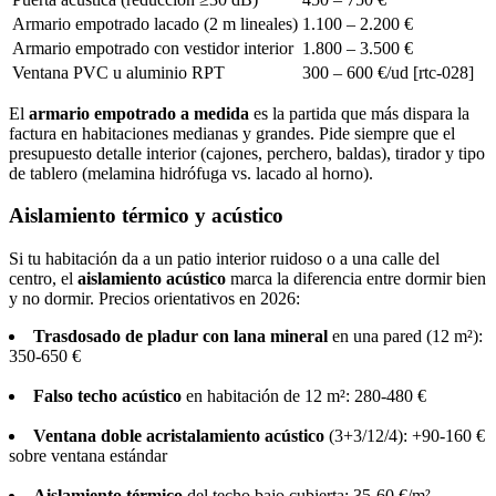
Armario empotrado lacado (2 m lineales)
1.100 – 2.200 €
Armario empotrado con vestidor interior
1.800 – 3.500 €
Ventana PVC u aluminio RPT
300 – 600 €/ud [rtc-028]
El
armario empotrado a medida
es la partida que más dispara la
factura en habitaciones medianas y grandes. Pide siempre que el
presupuesto detalle interior (cajones, perchero, baldas), tirador y tipo
de tablero (melamina hidrófuga vs. lacado al horno).
Aislamiento térmico y acústico
Si tu habitación da a un patio interior ruidoso o a una calle del
centro, el
aislamiento acústico
marca la diferencia entre dormir bien
y no dormir. Precios orientativos en 2026:
Trasdosado de pladur con lana mineral
en una pared (12 m²):
350-650 €
Falso techo acústico
en habitación de 12 m²: 280-480 €
Ventana doble acristalamiento acústico
(3+3/12/4): +90-160 €
sobre ventana estándar
Aislamiento térmico
del techo bajo cubierta: 35-60 €/m²