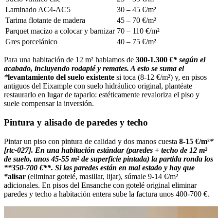
Laminado AC4-AC5
30 – 45 €/m²
Tarima flotante de madera
45 – 70 €/m²
Parquet macizo a colocar y barnizar
70 – 110 €/m²
Gres porcelánico
40 – 75 €/m²
Para una habitación de 12 m² hablamos de
300-1.300 €
* según el
acabado, incluyendo rodapié y remates. A esto se suma el
*
levantamiento del suelo existente
si toca (8-12 €/m²) y, en pisos
antiguos del Eixample con suelo hidráulico original, plantéate
restaurarlo en lugar de taparlo: estéticamente revaloriza el piso y
suele compensar la inversión.
Pintura y alisado de paredes y techo
Pintar un piso con pintura de calidad y dos manos cuesta
8-15 €/m²
*
[rtc-027]. En una habitación estándar (paredes + techo de 12 m²
de suelo, unos 45-55 m² de superficie pintada) la partida ronda los
**350-700 €**. Si las paredes están en mal estado y hay que
*
alisar
(eliminar gotelé, masillar, lijar), súmale 9-14 €/m²
adicionales. En pisos del Ensanche con gotelé original eliminar
paredes y techo a habitación entera sube la factura unos 400-700 €.