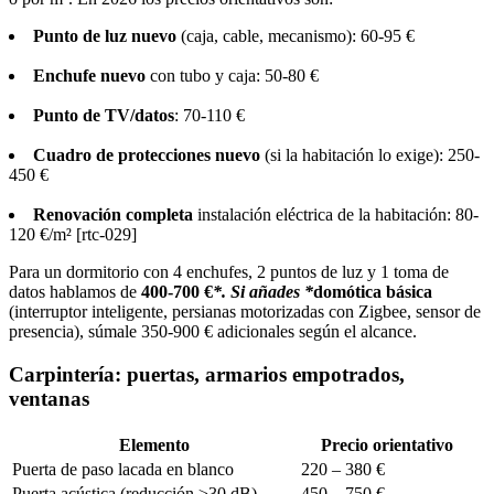
Punto de luz nuevo
(caja, cable, mecanismo): 60-95 €
Enchufe nuevo
con tubo y caja: 50-80 €
Punto de TV/datos
: 70-110 €
Cuadro de protecciones nuevo
(si la habitación lo exige): 250-
450 €
Renovación completa
instalación eléctrica de la habitación: 80-
120 €/m² [rtc-029]
Para un dormitorio con 4 enchufes, 2 puntos de luz y 1 toma de
datos hablamos de
400-700 €
*. Si añades *
domótica básica
(interruptor inteligente, persianas motorizadas con Zigbee, sensor de
presencia), súmale 350-900 € adicionales según el alcance.
Carpintería: puertas, armarios empotrados,
ventanas
Elemento
Precio orientativo
Puerta de paso lacada en blanco
220 – 380 €
Puerta acústica (reducción ≥30 dB)
450 – 750 €