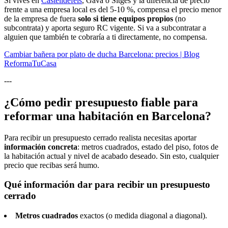
Si vives en
Castelldefels
, Gavà o Sitges y la diferencia de precio
frente a una empresa local es del 5-10 %, compensa el precio menor
de la empresa de fuera
solo si tiene equipos propios
(no
subcontrata) y aporta seguro RC vigente. Si va a subcontratar a
alguien que también te cobraría a ti directamente, no compensa.
Cambiar bañera por plato de ducha Barcelona: precios | Blog
ReformaTuCasa
---
¿Cómo pedir presupuesto fiable para
reformar una habitación en Barcelona?
Para recibir un presupuesto cerrado realista necesitas aportar
información concreta
: metros cuadrados, estado del piso, fotos de
la habitación actual y nivel de acabado deseado. Sin esto, cualquier
precio que recibas será humo.
Qué información dar para recibir un presupuesto
cerrado
Metros cuadrados
exactos (o medida diagonal a diagonal).