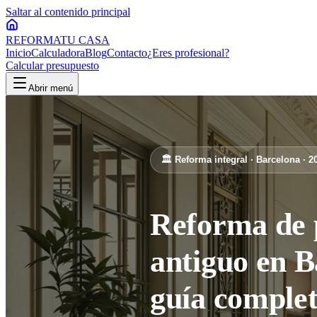
Saltar al contenido principal
REFORMA
TU CASA
Inicio
Calculadora
Blog
Contacto
¿Eres profesional?
Calcular presupuesto
Abrir menú
🏛️ Reforma integral · Barcelona · 2
Reforma de 
antiguo en B
guía comple