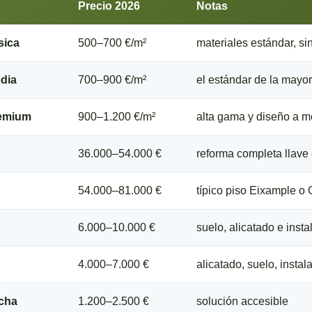
Precio 2026
Notas
sica
500–700 €/m²
materiales estándar, si
edia
700–900 €/m²
el estándar de la mayor
remium
900–1.200 €/m²
alta gama y diseño a 
36.000–54.000 €
reforma completa llav
54.000–81.000 €
típico piso Eixample o 
6.000–10.000 €
suelo, alicatado e inst
4.000–7.000 €
alicatado, suelo, instal
ucha
1.200–2.500 €
solución accesible