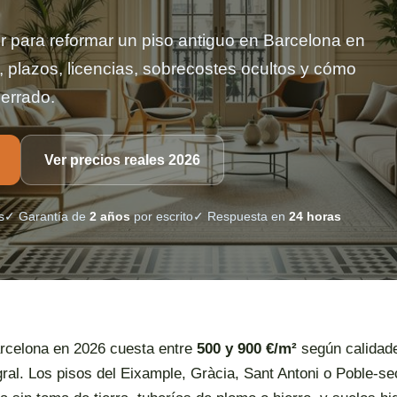
r para reformar un piso antiguo en Barcelona en
, plazos, licencias, sobrecostes ocultos y cómo
cerrado.
Ver precios reales 2026
s
✓ Garantía de
2 años
por escrito
✓ Respuesta en
24 horas
arcelona en 2026 cuesta entre
500 y 900 €/m²
según calidade
ral. Los pisos del Eixample, Gràcia, Sant Antoni o Poble-se