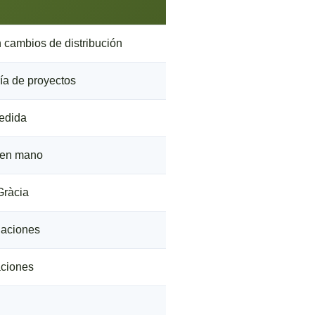
n cambios de distribución
ía de proyectos
medida
e en mano
Gràcia
alaciones
aciones