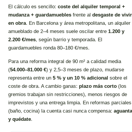
El cálculo es sencillo:
coste del alquiler temporal +
mudanza + guardamuebles
frente al
desgaste de vivir
en obra
. En Barcelona y área metropolitana, un alquiler
amueblado de 2–4 meses suele oscilar entre
1.200 y
2.200 €/mes
, según barrio y temporada. El
guardamuebles ronda 80–180 €/mes.
Para una reforma integral de 90 m² a calidad media
(
54.000–81.000 €
) y 2,5–3 meses de plazo, mudarse
representa entre un
5 % y un 10 % adicional
sobre el
coste de obra. A cambio ganas:
plazo más corto
(los
gremios trabajan sin restricciones), menos riesgos de
imprevistos y una entrega limpia. En reformas parciales
(baño, cocina) la cuenta casi nunca compensa:
aguant
y quédate
.