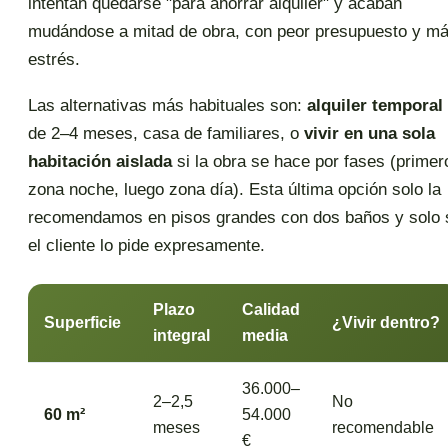
intentan quedarse "para ahorrar alquiler" y acaban
mudándose a mitad de obra, con peor presupuesto y m
estrés.
Las alternativas más habituales son:
alquiler temporal
de 2–4 meses, casa de familiares, o
vivir en una sola
habitación aislada
si la obra se hace por fases (primer
zona noche, luego zona día). Esta última opción solo la
recomendamos en pisos grandes con dos baños y solo 
el cliente lo pide expresamente.
Plazo
Calidad
Superficie
¿Vivir dentro?
integral
media
36.000–
2–2,5
No
60 m²
54.000
meses
recomendable
€