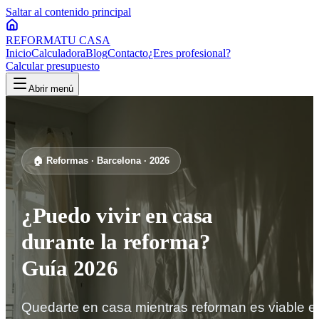
Saltar al contenido principal
REFORMA
TU CASA
Inicio
Calculadora
Blog
Contacto
¿Eres profesional?
Calcular presupuesto
Abrir menú
🏠 Reformas · Barcelona · 2026
¿Puedo vivir en casa
durante la reforma?
Guía 2026
Quedarte en casa mientras reforman es viable e