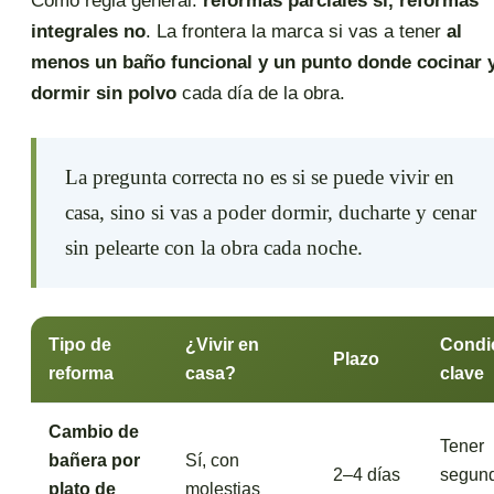
Como regla general:
reformas parciales sí, reformas
integrales no
. La frontera la marca si vas a tener
al
menos un baño funcional y un punto donde cocinar 
dormir sin polvo
cada día de la obra.
La pregunta correcta no es si se puede vivir en
casa, sino si vas a poder dormir, ducharte y cenar
sin pelearte con la obra cada noche.
Tipo de
¿Vivir en
Condi
Plazo
reforma
casa?
clave
Cambio de
Tener
bañera por
Sí, con
2–4 días
segun
plato de
molestias