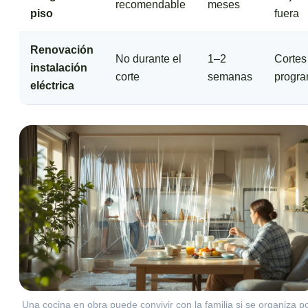
recomendable
meses
piso
fuera
Renovación
No durante el
1–2
Cortes
instalación
corte
semanas
progr
eléctrica
Una cocina en obra puede convivir con la familia si se organiza p