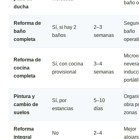
baño o
ducha
Reforma de
Segun
Sí, si hay 2
2–3
baño
baño
baños
semanas
completa
operat
Microo
Reforma de
Sí, con cocina
3–4
nevera
cocina
provisional
semanas
inducc
completa
portátil
Pintura y
Organi
Sí, por
5–10
cambio de
obra p
estancias
días
suelos
zonas
Reforma
Mejor
No
2–4
integral
alojar